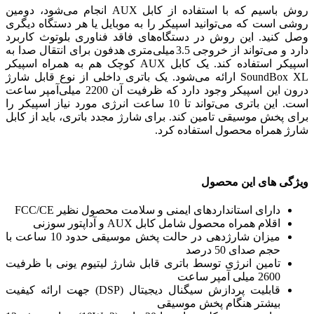
روش باسیم که با استفاده از کابل AUX انجام می‌شود، دومین
روشی است که می‌توانید اسپیکر را به موبایل یا هر دستگاه دیگری
وصل کنید. این روش در دستگاه‌های فاقد فناوری بلوتوث کاربرد
دارد و می‌تواند از خروجی 3.5میلی‌متری هدفون برای انتقال صدا به
اسپیکر استفاده کند. یک کابل AUX کوچک هم به همراه اسپیکر
SoundBox XL ارائه می‌شود. یک باتری داخلی از نوع قابل شارژ
درون این اسپیکر وجود دارد که ظرفیت آن 2200 میلی‌آمپر ساعت
است. این باتری می‌تواند تا 10 ساعت انرژی مورد نیاز اسپیکر را
برای پخش موسیقی تامین کند. برای شارژ مجدد باتری، باید از کابل
شارژ همراه محصول استفاده کرد.
ویژگی های این محصول
دارای استانداردهای ایمنی و سلامت محصول نظیر FCC/CE
اقلام همراه محصول شامل کابل AUX و آداپتور سوزنی
میزان شارژدهی در حالت پخش موسیقی حدود 10 ساعت با
حجم صدای 50 درصد
تامین انرژی توسط باتری قابل شارژ لیتیوم یونی با ظرفیت
2600 میلی آمپر ساعت
قابلیت پردازش سیگنال دیجیتال (DSP) جهت ارائه کیفیت
بیشتر هنگام پخش موسیقی