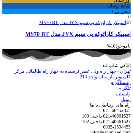
اورجینال
آماده ارسال
دیجی پی !
0
اسپیکر کارائوکه بی سیم JYX مدل MS70 BT
ناموجود
10%
تهران - چهار راه ولی عصر نرسیده به چهار راه طالقانی مرکز
کامپیوتر پارسیان واحد 213
اینستاگرام
تلگرام
واتساپ
ایمیل
راه های ارتباطی با ما
021-66452855
021-40661527 داخلی 103
021-40661527 داخلی 102
0935-1594455
info@kshopland.com