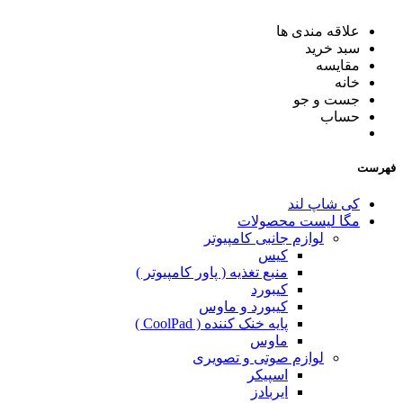
علاقه مندی ها
سبد خرید
مقایسه
خانه
جست و جو
حساب
فهرست
کی شاپ لند
مگا لیست محصولات
لوازم جانبی کامپیوتر
کیس
منبع تغذیه ( پاور کامپیوتر )
کیبورد
کیبورد و ماوس
پایه خنک کننده ( CoolPad )
ماوس
لوازم صوتی و تصویری
اسپیکر
ایربادز