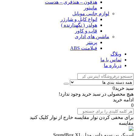
هدفون – هنذفری – هدست
مانیتور
لوازم جانبی موبایل
انواع کابل و شارژر
هولدر ( نگهدارنده )
قاب و کاور
ماشین های اداری
پرینتر
فیلامنت ABS
وبلاگ
تماس با ما
درباره ما
سبد خرید
0
هیچ محصولی در سبد خرید وجود ندارد!
ادامه خرید
0
برای مخفی کردن نوار مقایسه خارج از نوار کلیک کنید
مقایسه
اسپیکر بی سیم داس مدل SoundBox XL