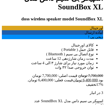
SoundBox XL
doss wireless speaker model SoundBox XL
اورجینال
آماده ارسال
دیجی پی !
کالای اورجینال
قابل حمل ( Portable )
نوع اتصال بی سیم ( Bluetooth )
مدت زمان شارژدهی 12 ساعت
زمان مورد نیاز برای شارژ ۳ الی 4 ساعت
توان خروجی صدا ۳۲ وات
7,700,000
تومان
قیمت اصلی: 7,700,000 تومان
بود.
6,400,000
تومان
قیمت فعلی: 6,400,000 تومان.
17%
تخفیف
3 در انبار
اسپیکر بی سیم داس مدل SoundBox XL عدد