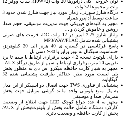
توان خروجی کلی درایورها 20 وات (10W×2)، ساب ووفر 12
وات و مجموعا 32 وات
درگاه شارژ سوزنی، زمان مورد نیاز جهت شارژ شدن حدود 3
ساعت توسط آداپتور همراه
مجهز به کلیدهای فیزیکی جهت مدیریت موسیقی، حجم صدا،
روشن و خاموش کردن و …
ولتاژ شارژ 2.25 آمپر در 12 ولت DC، فرمت های صوتی
پشتیبانی شده شامل MP3/WAV/FLAC
پاسخ فرکانسی در گستره ی 40 هرتز الی 20 کیلوهرتز،
حساسیت سیگنال به نویز برابر با 80⪯ دسی بل
دارای بلوتوث نسخه 4.2 جهت برقراری ارتباط با سیم تا برد
تقریبی 20 متر، برقراری ارتباط با سیم از طریق درگاه AUX
مجهز به شیار کارت حافظه میکرو اس دی به منظور پخش
پلی لیست مورد نظر، حداکثر ظرفیت پشتیبانی شده 32
گیگابایت
پشتیبانی از فناوری TWS جهت اتصال دو اسپیکر از این مدل
به یک منبع بلوتوثی واحد مانند گوشی موبایل جهت پخش
همزمان صدا و موسیقی
مجهز به 4 عدد چراغ کوچک LED جهت اطلاع از وضعیت
کارکرد دستگاه شامل حالت پخش از بلوتوث/پخش از AUX/
پخش از کارت حافظه و وضعیت باتری